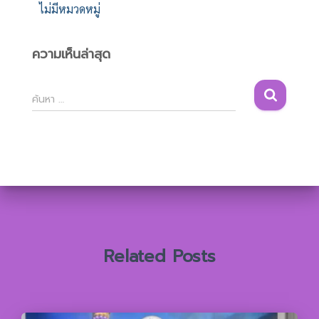
ไม่มีหมวดหมู่
ความเห็นล่าสุด
ค้
ค้นหา …
น
ห
า
สำ
ห
รั
บ
:
Related Posts