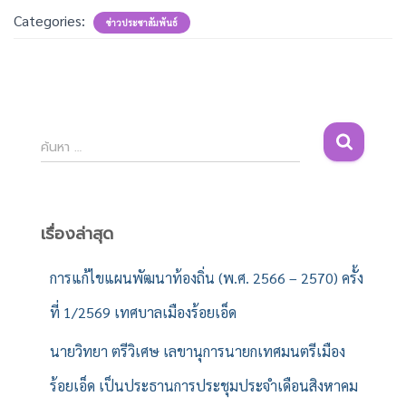
Categories:
ข่าวประชาสัมพันธ์
ค้
ค้นหา …
น
ห
า
สำ
เรื่องล่าสุด
ห
รั
การแก้ไขแผนพัฒนาท้องถิ่น (พ.ศ. 2566 – 2570) ครั้ง
บ
ที่ 1/2569 เทศบาลเมืองร้อยเอ็ด
:
นายวิทยา ตรีวิเศษ เลขานุการนายกเทศมนตรีเมือง
ร้อยเอ็ด เป็นประธานการประชุมประจำเดือนสิงหาคม