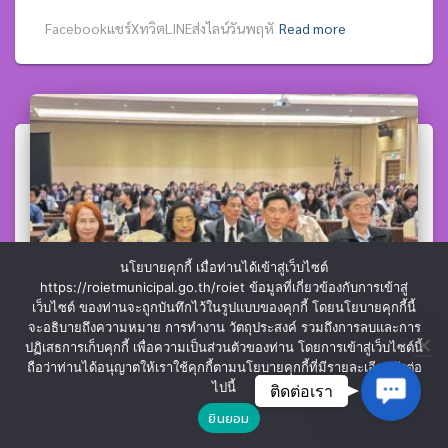
Facebookแชร์XทวิตLINEส่งไลน์วันพฤหั
Read more
นโยบายคุกกี้ เมื่อท่านได้เข้าสู่เว็บไซต์
https://roietmunicipal.go.th/roiet ข้อมูลที่เกี่ยวข้องกับการเข้าสู่
เว็บไซต์ ของท่านจะถูกบันทึกไว้ในรูปแบบของคุกกี้ โดยนโยบายคุกกี้นี้
จะอธิบายถึงความหมาย การทำงาน วัตถุประสงค์ รวมถึงการลบและการ
ปฏิเสธการเก็บคุกกี้ เพื่อความเป็นส่วนตัวของท่าน โดยการเข้าสู่เว็บไซต์นี้
ถือว่าท่านได้อนุญาตให้เราใช้คุกกี้ตามนโยบายคุกกี้ที่มีรายละเอียดดังต่อ
Contac
ข่าวประชาสัมพันธ์
ไปนี้
ติดต่อเรา
ดร.นุชากร มาศฉมาดล รองนายกเทศมนตรี
ยินยอม
เมืองร้อยเอ็ด ประธานคณะอนุกรรมการ