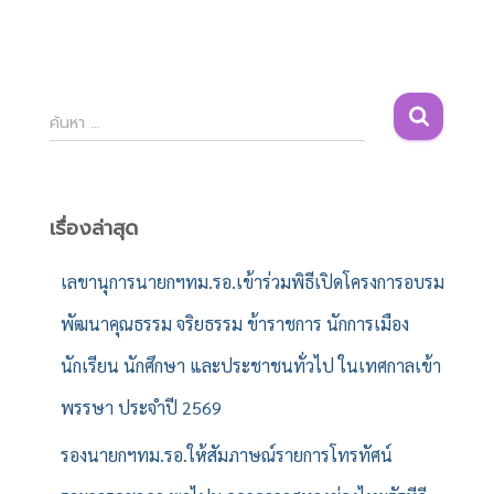
ค้
ค้นหา …
น
ห
า
สำ
เรื่องล่าสุด
ห
รั
เลขานุการนายกฯทม.รอ.เข้าร่วมพิธีเปิดโครงการอบรม
บ
พัฒนาคุณธรรม จริยธรรม ข้าราชการ นักการเมือง
:
นักเรียน นักศึกษา และประชาชนทั่วไป ในเทศกาลเข้า
พรรษา ประจำปี 2569
รองนายกฯทม.รอ.ให้สัมภาษณ์รายการโทรทัศน์