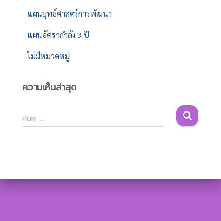
แผนยุทธ์ศาสตร์การพัฒนา
แผนอัตรากำลัง 3 ปี
ไม่มีหมวดหมู่
ความเห็นล่าสุด
ค้
ค้นหา …
น
ห
า
สำ
ห
รั
บ
: