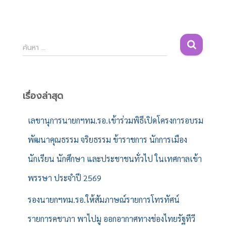
ค้
ค้นหา …
น
ห
า
สำ
เรื่องล่าสุด
ห
รั
เลขานุการนายกฯทม.รอ.เข้าร่วมพิธีเปิดโครงการอบรม
บ
พัฒนาคุณธรรม จริยธรรม ข้าราชการ นักการเมือง
:
นักเรียน นักศึกษา และประชาชนทั่วไป ในเทศกาลเข้า
พรรษา ประจำปี 2569
รองนายกฯทม.รอ.ให้สัมภาษณ์รายการโทรทัศน์
รายการคชาภา พาไปมู ออกอากาศทางช่องไทยรัฐทีวี