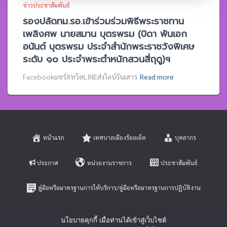
ข่าวประชาสัมพันธ์
รองปลัดทม.รอ.เข้าร่วมร่วมพิธีพระราชทาน
เพลิงศพ นายสมาน บุตรพรม (บิดา พันเอก
อนันต์ บุตรพรม ประจำสำนักพระราชวังพิเศษ
ระดับ ๑๐ ประจำพระตำหนักสวนสี่ฤดู)ฯ
Facebookแชร์XทวิตLINEส่งไลน์วันเสาร
Read more
หน้าแรก
เทศบาลเมืองร้อยเอ็ด
บุคลากร
ประกาศ
หน่วยงานราชการ
ประชาสัมพันธ์
คู่มือหรือมาตรฐานการให้บริการ/คู่มือหรือมาตรฐานการปฏิบัติงาน
E-SERVICE
ติดต่อสอบถาม
นโยบายคุกกี้ เมื่อท่านได้เข้าสู่เว็บไซต์