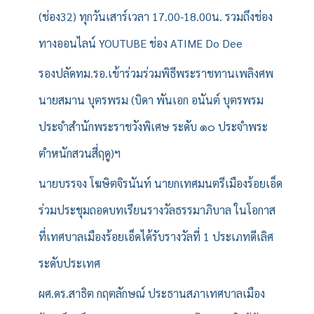
(ช่อง32) ทุกวันเสาร์เวลา 17.00-18.00น. รวมถึงช่อง
ทางออนไลน์ YOUTUBE ช่อง ATIME Do Dee
รองปลัดทม.รอ.เข้าร่วมร่วมพิธีพระราชทานเพลิงศพ
นายสมาน บุตรพรม (บิดา พันเอก อนันต์ บุตรพรม
ประจำสำนักพระราชวังพิเศษ ระดับ ๑๐ ประจำพระ
ตำหนักสวนสี่ฤดู)ฯ
นายบรรจง โฆษิตจิรนันท์ นายกเทศมนตรีเมืองร้อยเอ็ด
ร่วมประชุมถอดบทเรียนรางวัลธรรมาภิบาล ในโอกาส
ที่เทศบาลเมืองร้อยเอ็ดได้รับรางวัลที่ 1 ประเภทดีเลิศ
ระดับประเทศ
ผศ.ดร.สาธิต กฤตลักษณ์ ประธานสภาเทศบาลเมือง