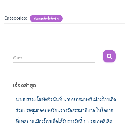
Categories:
ประกาศจัดซื้อจัดจ้าง
ค้
ค้นหา …
น
ห
า
สำ
เรื่องล่าสุด
ห
รั
นายบรรจง โฆษิตจิรนันท์ นายกเทศมนตรีเมืองร้อยเอ็ด
บ
ร่วมประชุมถอดบทเรียนรางวัลธรรมาภิบาล ในโอกาส
:
ที่เทศบาลเมืองร้อยเอ็ดได้รับรางวัลที่ 1 ประเภทดีเลิศ