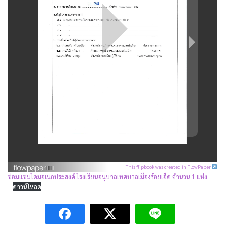
This flipbook was created in FlowPaper
ซ่อมแซมโดมอเนกประสงค์ โรงเรียนอนุบาลเทศบาลเมืองร้อยเอ็ด จำนวน 1 แห่ง
ดาวน์โหลด