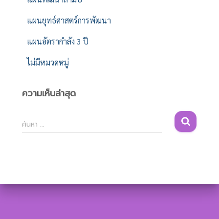
แผนยุทธ์ศาสตร์การพัฒนา
แผนอัตรากำลัง 3 ปี
ไม่มีหมวดหมู่
ความเห็นล่าสุด
ค้
ค้นหา …
น
ห
า
สำ
ห
รั
บ
: