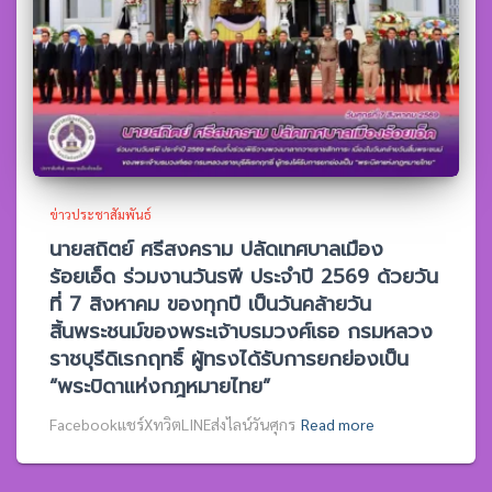
ข่าวประชาสัมพันธ์
นายสถิตย์ ศรีสงคราม ปลัดเทศบาลเมือง
ร้อยเอ็ด ร่วมงานวันรพี ประจำปี 2569 ด้วยวัน
ที่ 7 สิงหาคม ของทุกปี เป็นวันคล้ายวัน
สิ้นพระชนม์ของพระเจ้าบรมวงศ์เธอ กรมหลวง
ราชบุรีดิเรกฤทธิ์ ผู้ทรงได้รับการยกย่องเป็น
“พระบิดาแห่งกฎหมายไทย”
Facebookแชร์XทวิตLINEส่งไลน์วันศุกร
Read more