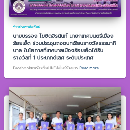
ข่าวประชาสัมพันธ์
นายบรรจง โฆษิตจิรนันท์ นายกเทศมนตรีเมือง
ร้อยเอ็ด ร่วมประชุมถอดบทเรียนรางวัลธรรมาภิ
บาล ในโอกาสที่เทศบาลเมืองร้อยเอ็ดได้รับ
รางวัลที่ 1 ประเภทดีเลิศ ระดับประเทศ
Facebookแชร์XทวิตLINEส่งไลน์วันศุกร
Read more