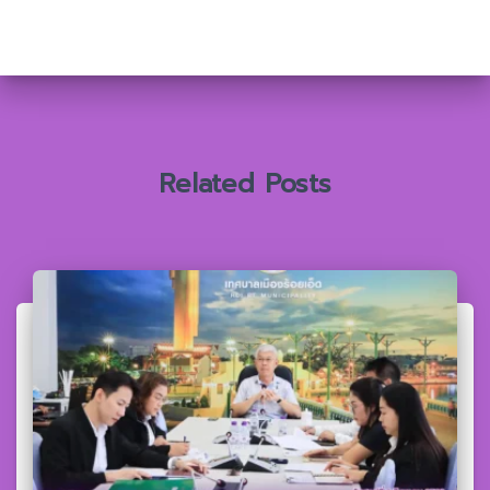
า
สำ
ห
รั
บ
:
Related Posts