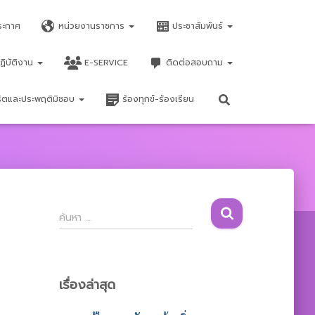
ระกาศ
หน่วยงานราชการ
ประชาสัมพันธ์
ฏิบัติงาน
E-SERVICE
ติดต่อสอบถาม
จริตและประพฤติมิชอบ
ร้องทุกข์-ร้องเรียน
ค้
ค้นหา …
น
ห
า
สำ
เรื่องล่าสุด
ห