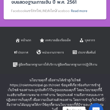
งบแสดงฐานะการเงิน ปี พ.ศ. 2561
Facebookแชร์XทวิตLINEส่งไลน์Faceboo
Read more
หน้าแรก
เทศบาลเมืองร้อยเอ็ด
บุคลากร
ประกาศ
หน่วยงานราชการ
ประชาสัมพันธ์
คู่มือหรือมาตรฐานการให้บริการ/คู่มือหรือมาตรฐานการปฏิบัติงาน
E-SERVICE
ติดต่อสอบถาม
นโยบายคุกกี้ เมื่อท่านได้เข้าสู่เว็บไซต์
https://roietmunicipal.go.th/roiet ข้อมูลที่เกี่ยวข้องกับการเข้าสู่
หลักเกณฑ์การบริหารและพัฒนาทรัพยากรบุคคล
เว็บไซต์ ของท่านจะถูกบันทึกไว้ในรูปแบบของคุกกี้ โดยนโยบายคุกกี้นี้
จะอธิบายถึงความหมาย การทำงาน วัตถุประสงค์ รวมถึงการลบและการ
ปฏิเสธการเก็บคุกกี้ เพื่อความเป็นส่วนตัวของท่าน โดยการเข้าสู่เว็บไซต์นี้
ร้องเรียนการทุจริตและประพฤติมิชอบ
ร้องทุกข์-ร้องเรียน
ถือว่าท่านได้อนุญาตให้เราใช้คุกกี้ตามนโยบายคุกกี้ที่มีรายละเอียดดังต่อ
Contac
ไปนี้