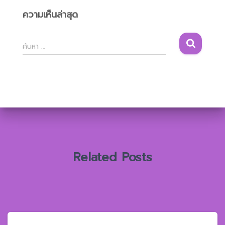
ความเห็นล่าสุด
ค้
ค้นหา …
น
ห
า
สำ
ห
รั
บ
:
Related Posts