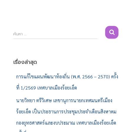
ค้
ค้นหา …
น
ห
า
สำ
เรื่องล่าสุด
ห
รั
การแก้ไขแผนพัฒนาท้องถิ่น (พ.ศ. 2566 – 2570) ครั้ง
บ
ที่ 1/2569 เทศบาลเมืองร้อยเอ็ด
:
นายวิทยา ตรีวิเศษ เลขานุการนายกเทศมนตรีเมือง
ร้อยเอ็ด เป็นประธานการประชุมประจำเดือนสิงหาคม
กองยุทธศาสตร์และงบประมาณ เทศบาลเมืองร้อยเอ็ด