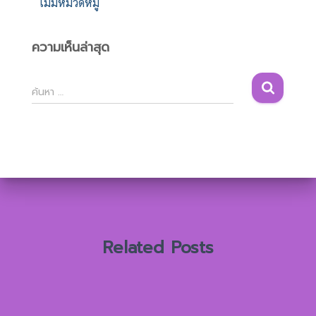
ไม่มีหมวดหมู่
ความเห็นล่าสุด
ค้
ค้นหา …
น
ห
า
สำ
ห
รั
บ
:
Related Posts