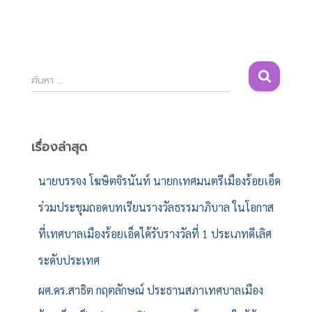
ค้
ค้นหา …
น
ห
า
สำ
เรื่องล่าสุด
ห
รั
นายบรรจง โฆษิตจิรนันท์ นายกเทศมนตรีเมืองร้อยเอ็ด
บ
ร่วมประชุมถอดบทเรียนรางวัลธรรมาภิบาล ในโอกาส
:
ที่เทศบาลเมืองร้อยเอ็ดได้รับรางวัลที่ 1 ประเภทดีเลิศ
ระดับประเทศ
ผศ.ดร.สาธิต กฤตลักษณ์ ประธานสภาเทศบาลเมือง