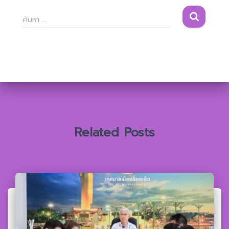
ค้
ค้นหา …
น
ห
า
สำ
ห
รั
บ
:
Related Posts