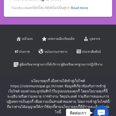
Facebookแชร์XทวิตLINEส่งไลน์วันศุกร
Read more
หน้าแรก
เทศบาลเมืองร้อยเอ็ด
บุคลากร
ประกาศ
หน่วยงานราชการ
ประชาสัมพันธ์
คู่มือหรือมาตรฐานการให้บริการ/คู่มือหรือมาตรฐานการปฏิบัติงาน
E-SERVICE
ติดต่อสอบถาม
นโยบายคุกกี้ เมื่อท่านได้เข้าสู่เว็บไซต์
https://roietmunicipal.go.th/roiet ข้อมูลที่เกี่ยวข้องกับการเข้าสู่
หลักเกณฑ์การบริหารและพัฒนาทรัพยากรบุคคล
เว็บไซต์ ของท่านจะถูกบันทึกไว้ในรูปแบบของคุกกี้ โดยนโยบายคุกกี้นี้
จะอธิบายถึงความหมาย การทำงาน วัตถุประสงค์ รวมถึงการลบและการ
ปฏิเสธการเก็บคุกกี้ เพื่อความเป็นส่วนตัวของท่าน โดยการเข้าสู่เว็บไซต์นี้
ร้องเรียนการทุจริตและประพฤติมิชอบ
ร้องทุกข์-ร้องเรียน
ถือว่าท่านได้อนุญาตให้เราใช้คุกกี้ตามนโยบายคุกกี้ที่มีรายละเอียดดังต่อ
Contac
ไปนี้
ติดต่อเรา
Hestia | Developed by
ThemeIsle