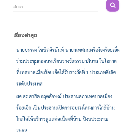
ค้
ค้นหา …
น
ห
า
สำ
เรื่องล่าสุด
ห
รั
นายบรรจง โฆษิตจิรนันท์ นายกเทศมนตรีเมืองร้อยเอ็ด
บ
ร่วมประชุมถอดบทเรียนรางวัลธรรมาภิบาล ในโอกาส
:
ที่เทศบาลเมืองร้อยเอ็ดได้รับรางวัลที่ 1 ประเภทดีเลิศ
ระดับประเทศ
ผศ.ดร.สาธิต กฤตลักษณ์ ประธานสภาเทศบาลเมือง
ร้อยเอ็ด เป็นประธานเปิดการอบรมโครงการใกล้บ้าน
ใกล้ใจให้บริการดูแลต่อเนื่องที่บ้าน ปีงบประมาณ
2569