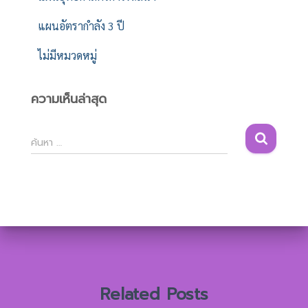
แผนอัตรากำลัง 3 ปี
ไม่มีหมวดหมู่
ความเห็นล่าสุด
ค้
ค้นหา …
น
ห
า
สำ
ห
รั
บ
:
Related Posts