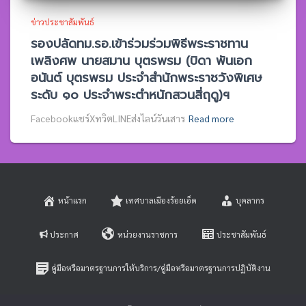
ข่าวประชาสัมพันธ์
รองปลัดทม.รอ.เข้าร่วมร่วมพิธีพระราชทาน
เพลิงศพ นายสมาน บุตรพรม (บิดา พันเอก
อนันต์ บุตรพรม ประจำสำนักพระราชวังพิเศษ
ระดับ ๑๐ ประจำพระตำหนักสวนสี่ฤดู)ฯ
Facebookแชร์XทวิตLINEส่งไลน์วันเสาร
Read more
หน้าแรก
เทศบาลเมืองร้อยเอ็ด
บุคลากร
ประกาศ
หน่วยงานราชการ
ประชาสัมพันธ์
คู่มือหรือมาตรฐานการให้บริการ/คู่มือหรือมาตรฐานการปฏิบัติงาน
E-SERVICE
ติดต่อสอบถาม