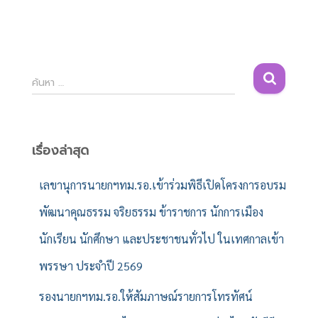
ค้
ค้นหา …
น
ห
า
สำ
เรื่องล่าสุด
ห
รั
เลขานุการนายกฯทม.รอ.เข้าร่วมพิธีเปิดโครงการอบรม
บ
พัฒนาคุณธรรม จริยธรรม ข้าราชการ นักการเมือง
:
นักเรียน นักศึกษา และประชาชนทั่วไป ในเทศกาลเข้า
พรรษา ประจำปี 2569
รองนายกฯทม.รอ.ให้สัมภาษณ์รายการโทรทัศน์