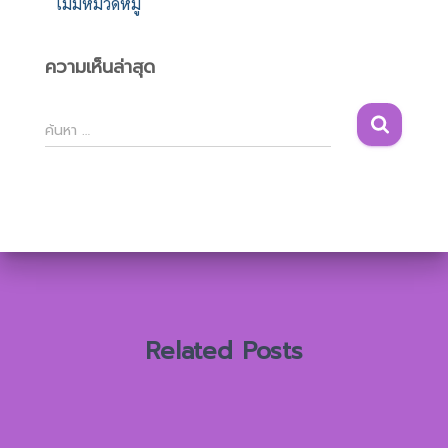
ไม่มีหมวดหมู่
ความเห็นล่าสุด
ค้
ค้นหา …
น
ห
า
สำ
ห
รั
บ
:
Related Posts