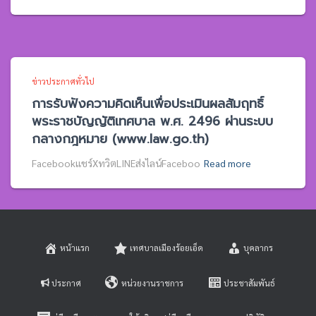
ข่าวประกาศทั่วไป
การรับฟังความคิดเห็นเพื่อประเมินผลสัมฤทธิ์
พระราชบัญญัติเทศบาล พ.ศ. 2496 ผ่านระบบ
กลางกฎหมาย (www.law.go.th)
Facebookแชร์XทวิตLINEส่งไลน์Faceboo
Read more
หน้าแรก
เทศบาลเมืองร้อยเอ็ด
บุคลากร
ประกาศ
หน่วยงานราชการ
ประชาสัมพันธ์