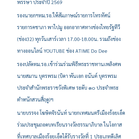
พรรษา ประจำปี 2569
รองนายกฯทม.รอ.ให้สัมภาษณ์รายการโทรทัศน์
รายการคชาภา พาไปมู ออกอากาศทางช่องไทยรัฐทีวี
(ช่อง32) ทุกวันเสาร์เวลา 17.00-18.00น. รวมถึงช่อง
ทางออนไลน์ YOUTUBE ช่อง ATIME Do Dee
รองปลัดทม.รอ.เข้าร่วมร่วมพิธีพระราชทานเพลิงศพ
นายสมาน บุตรพรม (บิดา พันเอก อนันต์ บุตรพรม
ประจำสำนักพระราชวังพิเศษ ระดับ ๑๐ ประจำพระ
ตำหนักสวนสี่ฤดู)ฯ
นายบรรจง โฆษิตจิรนันท์ นายกเทศมนตรีเมืองร้อยเอ็ด
ร่วมประชุมถอดบทเรียนรางวัลธรรมาภิบาล ในโอกาส
ที่เทศบาลเมืองร้อยเอ็ดได้รับรางวัลที่ 1 ประเภทดีเลิศ