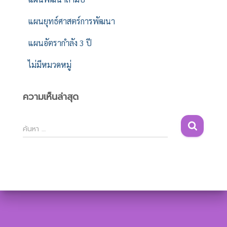
แผนยุทธ์ศาสตร์การพัฒนา
แผนอัตรากำลัง 3 ปี
ไม่มีหมวดหมู่
ความเห็นล่าสุด
ค้
ค้นหา …
น
ห
า
สำ
ห
รั
บ
: