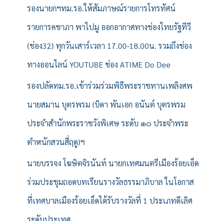
รองนายกฯทม.รอ.ให้สัมภาษณ์รายการโทรทัศน์
รายการคชาภา พาไปมู ออกอากาศทางช่องไทยรัฐทีวี
(ช่อง32) ทุกวันเสาร์เวลา 17.00-18.00น. รวมถึงช่อง
ทางออนไลน์ YOUTUBE ช่อง ATIME Do Dee
รองปลัดทม.รอ.เข้าร่วมร่วมพิธีพระราชทานเพลิงศพ
นายสมาน บุตรพรม (บิดา พันเอก อนันต์ บุตรพรม
ประจำสำนักพระราชวังพิเศษ ระดับ ๑๐ ประจำพระ
ตำหนักสวนสี่ฤดู)ฯ
นายบรรจง โฆษิตจิรนันท์ นายกเทศมนตรีเมืองร้อยเอ็ด
ร่วมประชุมถอดบทเรียนรางวัลธรรมาภิบาล ในโอกาส
ที่เทศบาลเมืองร้อยเอ็ดได้รับรางวัลที่ 1 ประเภทดีเลิศ
ระดับประเทศ