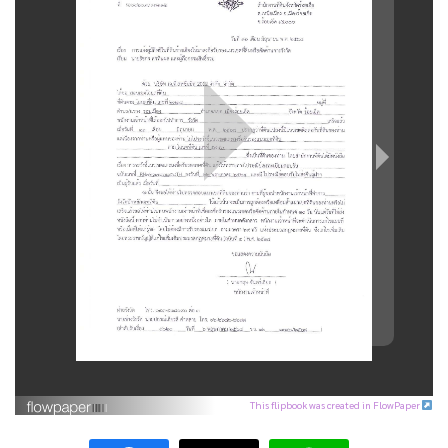
This flipbook was created in FlowPaper