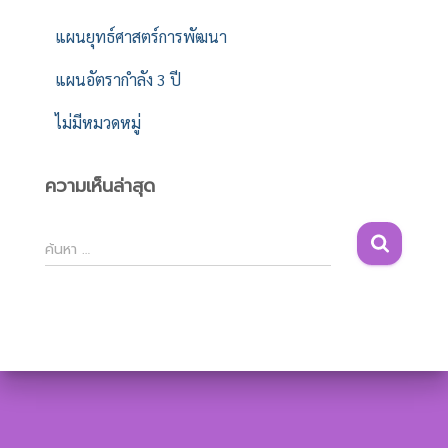
แผนยุทธ์ศาสตร์การพัฒนา
แผนอัตรากำลัง 3 ปี
ไม่มีหมวดหมู่
ความเห็นล่าสุด
ค้
ค้นหา …
น
ห
า
สำ
ห
รั
บ
: