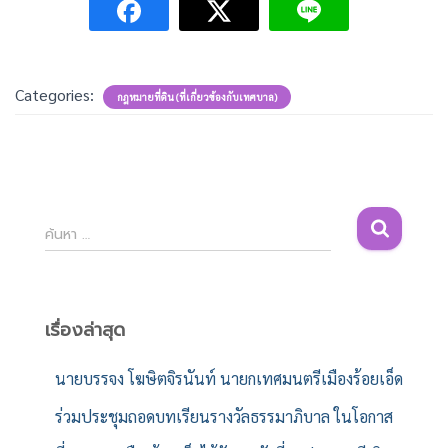
Categories:
กฎหมายที่ดิน (ที่เกี่ยวข้องกับเทศบาล)
ค้
ค้นหา …
น
ห
า
สำ
เรื่องล่าสุด
ห
รั
นายบรรจง โฆษิตจิรนันท์ นายกเทศมนตรีเมืองร้อยเอ็ด
บ
ร่วมประชุมถอดบทเรียนรางวัลธรรมาภิบาล ในโอกาส
: