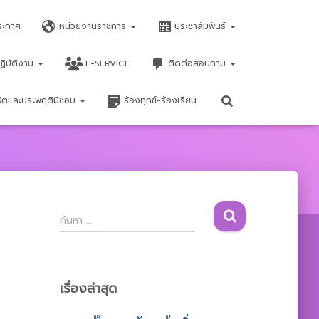
ระกาศ
หน่วยงานราชการ
ประชาสัมพันธ์
ฏิบัติงาน
E-SERVICE
ติดต่อสอบถาม
จริตและประพฤติมิชอบ
ร้องทุกข์-ร้องเรียน
ค้
ค้นหา …
น
ห
า
สำ
เรื่องล่าสุด
ห