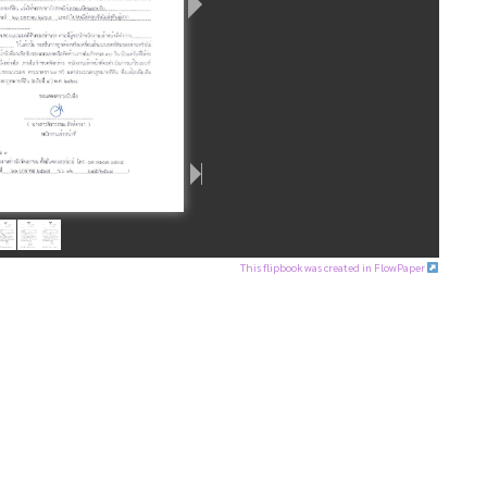
This flipbook was created in FlowPaper