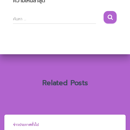
ความเห็นล่าสุด
ค้
ค้นหา …
น
ห
า
สำ
ห
รั
บ
:
Related Posts
ข่าวประกาศทั่วไป