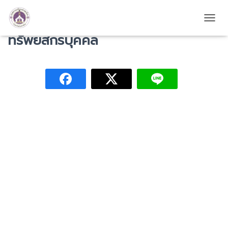
การประเมินผลการบริหารและพัฒนา
TOGG
ทรัพยสกรบุคคล