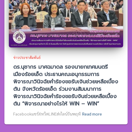
ข่าวประชาสัมพันธ์
ดร.นุชากร มาศฉมาดล รองนายกเทศมนตรี
เมืองร้อยเอ็ด ประธานคณะอนุกรรมการ
พิจารณาวินิจฉัยคำร้องขอรับเงินช่วยเหลือเบื้อง
ต้น จังหวัดร้อยเอ็ด ร่วมงานสัมมนาการ
พิจารณาวินิจฉัยคำร้องขอรับงินช่วยเหลือเบื้อง
ต้น “พิจารณาอย่างไรให้ WIN – WIN”
Facebookแชร์XทวิตLINEส่งไลน์วันพฤหั
Read more