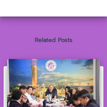
า
สำ
ห
รั
บ
:
Related Posts