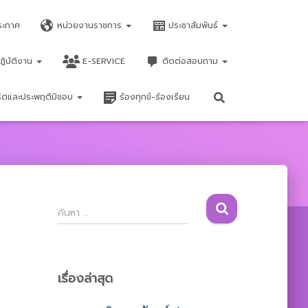
ระกาศ
หน่วยงานราชการ
ประชาสัมพันธ์
ฏิบัติงาน
E-SERVICE
ติดต่อสอบถาม
จริตและประพฤติมิชอบ
ร้องทุกข์-ร้องเรียน
ค้
ค้นหา …
น
ห
า
สำ
เรื่องล่าสุด
ห