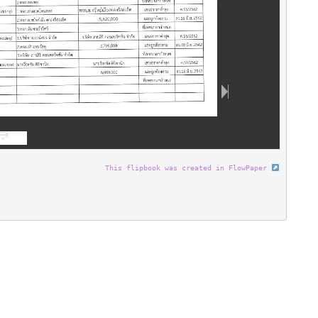
This flipbook was created in FlowPaper