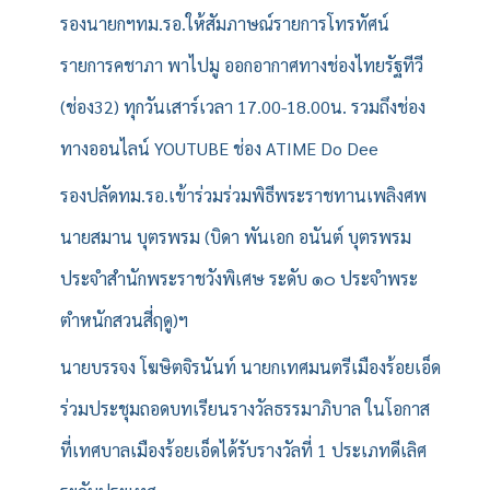
รองนายกฯทม.รอ.ให้สัมภาษณ์รายการโทรทัศน์
รายการคชาภา พาไปมู ออกอากาศทางช่องไทยรัฐทีวี
(ช่อง32) ทุกวันเสาร์เวลา 17.00-18.00น. รวมถึงช่อง
ทางออนไลน์ YOUTUBE ช่อง ATIME Do Dee
รองปลัดทม.รอ.เข้าร่วมร่วมพิธีพระราชทานเพลิงศพ
นายสมาน บุตรพรม (บิดา พันเอก อนันต์ บุตรพรม
ประจำสำนักพระราชวังพิเศษ ระดับ ๑๐ ประจำพระ
ตำหนักสวนสี่ฤดู)ฯ
นายบรรจง โฆษิตจิรนันท์ นายกเทศมนตรีเมืองร้อยเอ็ด
ร่วมประชุมถอดบทเรียนรางวัลธรรมาภิบาล ในโอกาส
ที่เทศบาลเมืองร้อยเอ็ดได้รับรางวัลที่ 1 ประเภทดีเลิศ