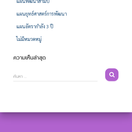
แผนพัฒนาสามปี
แผนยุทธ์ศาสตร์การพัฒนา
แผนอัตรากำลัง 3 ปี
ไม่มีหมวดหมู่
ความเห็นล่าสุด
ค้
ค้นหา …
น
ห
า
สำ
ห
รั
บ