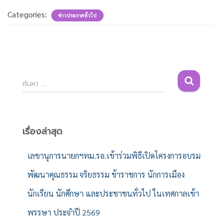
Categories:
ข่าวประกาศทั่วไป
ค้
ค้นหา …
น
ห
า
สำ
เรื่องล่าสุด
ห
รั
เลขานุการนายกฯทม.รอ.เข้าร่วมพิธีเปิดโครงการอบรม
บ
พัฒนาคุณธรรม จริยธรรม ข้าราชการ นักการเมือง
:
นักเรียน นักศึกษา และประชาชนทั่วไป ในเทศกาลเข้า
พรรษา ประจำปี 2569