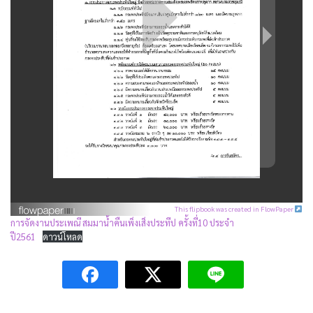
This flipbook was created in FlowPaper
การจัดงานประเพณี สมมาน้ำคืนเพ็งเส็งประทีป ครั้งที่10 ประจำ
ปี2561
ดาวน์โหลด