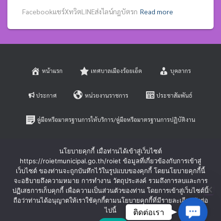
Facebookแชร์XทวิตLINEส่งไลน์กฎบัตรก
Read more
หน้าแรก
เทศบาลเมืองร้อยเอ็ด
บุคลากร
ประกาศ
หน่วยงานราชการ
ประชาสัมพันธ์
คู่มือหรือมาตรฐานการให้บริการ/คู่มือหรือมาตรฐานการปฏิบัติงาน
E-SERVICE
ติดต่อสอบถาม
นโยบายคุกกี้ เมื่อท่านได้เข้าสู่เว็บไซต์
https://roietmunicipal.go.th/roiet ข้อมูลที่เกี่ยวข้องกับการเข้าสู่
หลักเกณฑ์การบริหารและพัฒนาทรัพยากรบุคคล
เว็บไซต์ ของท่านจะถูกบันทึกไว้ในรูปแบบของคุกกี้ โดยนโยบายคุกกี้นี้
จะอธิบายถึงความหมาย การทำงาน วัตถุประสงค์ รวมถึงการลบและการ
ปฏิเสธการเก็บคุกกี้ เพื่อความเป็นส่วนตัวของท่าน โดยการเข้าสู่เว็บไซต์นี้
ร้องเรียนการทุจริตและประพฤติมิชอบ
ร้องทุกข์-ร้องเรียน
ถือว่าท่านได้อนุญาตให้เราใช้คุกกี้ตามนโยบายคุกกี้ที่มีรายละเอียดดังต่อ
Contac
ไปนี้
ติดต่อเรา
Hestia | Developed by
ThemeIsle