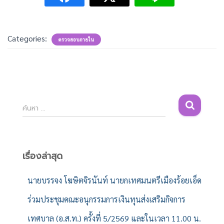
Categories:
ตรวจสอบภายใน
ค้
ค้นหา …
น
ห
า
สำ
เรื่องล่าสุด
ห
รั
นายบรรจง โฆษิตจิรนันท์ นายกเทศมนตรีเมืองร้อยเอ็ด
บ
ร่วมประชุมคณะอนุกรรมการเงินทุนส่งเสริมกิจการ
:
เทศบาล (อ.ส.ท.) ครั้งที่ 5/2569 และในเวลา 11.00 น.