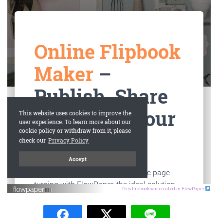
This flipbook was created in FlowPaper